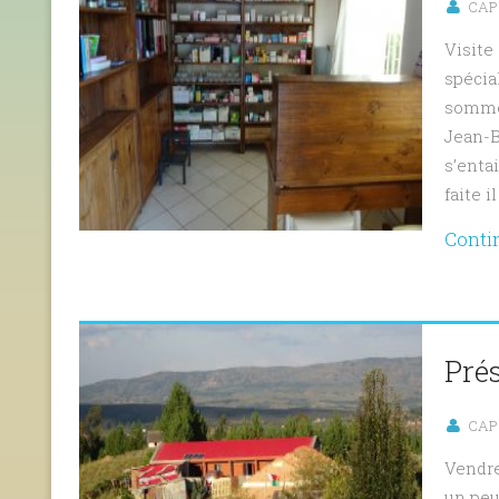
CAP 
Visite
spécia
sommes
Jean-B
s’entai
faite il
Conti
Prés
CAP 
Vendre
un peu