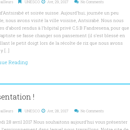
ailleurs
UNESCO
Avr, 29, 2017
No Comments
 d’Antsirabé et soirée suisse. Aujourd’hui; journée un peu
le, nous avons visité la ville voisine, Antsirabé. Nous nous
 d’abord rendus à l’hôpital privé C.S.B Fandresena, pour que
aptiste se fasse changer son pansement (il s’est blessé en
llant le petit doigt lors de la récolte de riz que nous avons
 y […]
nue Reading
entation !
ailleurs
UNESCO
Avr, 28, 2017
No Comments
di 28 avril 2017 Nous souhaitons aujourd’hui vous présenter
 l’environnement dans lequel nous travaillons. Notre site de