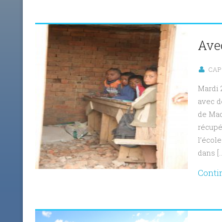
Avec
CAP 
Mardi 
avec d
de Mad
récupér
l’écol
dans […
Conti