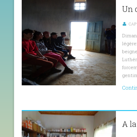
Un 
CAP 
Dimanc
légère
beigne
Luthér
forcem
gentim
Conti
A la