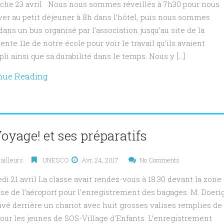
he 23 avril Nous nous sommes réveillés à 7h30 pour nous
ver au petit déjeuner à 8h dans l’hôtel, puis nous sommes
dans un bus organisé par l’association jusqu’au site de la
nte 11e de notre école pour voir le travail qu’ils avaient
li ainsi que sa durabilité dans le temps. Nous y […]
nue Reading
oyage! et ses préparatifs
ailleurs
UNESCO
Avr, 24, 2017
No Comments
di 21 avril La classe avait rendez-vous à 18.30 devant la zone
ise de l’aéroport pour l’enregistrement des bagages. M. Doeri
rivé derrière un chariot avec huit grosses valises remplies de
our les jeunes de SOS-Village d’Enfants. L’enregistrement