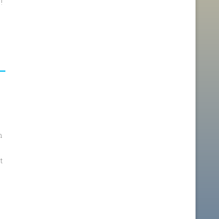
!
n
t