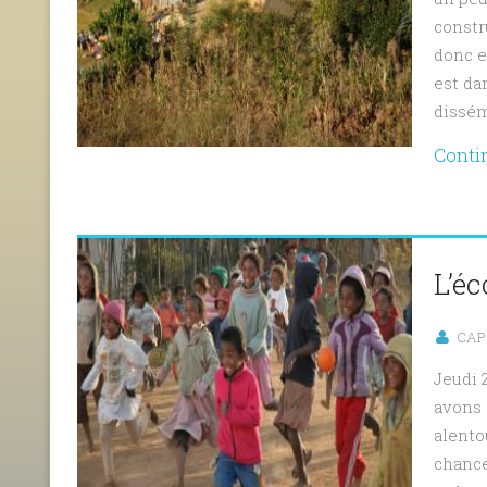
constr
donc e
est dan
dissém
Conti
L’éc
CAP 
Jeudi 
avons 
alento
chance