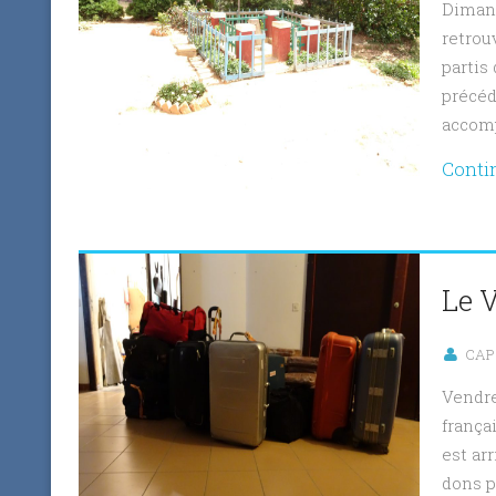
Dimanc
retrou
partis 
précéde
accomp
Conti
Le V
CAP 
Vendre
frança
est ar
dons p