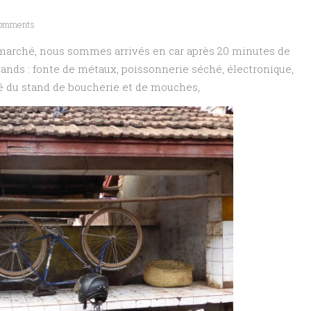
omments
 marché, nous sommes arrivés en car après 20 minutes de
 stands : fonte de métaux, poissonnerie séché, électronique,
té du stand de boucherie et de mouches,