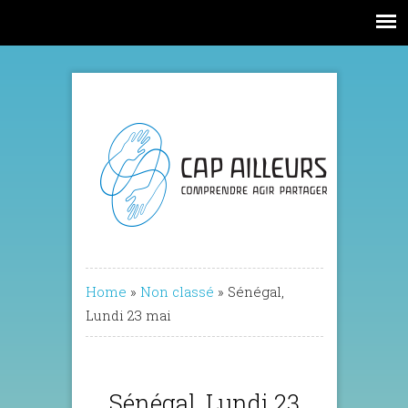
Home
»
Non classé
»
Sénégal,
Lundi 23 mai
Sénégal, Lundi 23