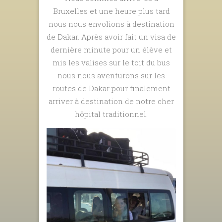
Bruxelles et une heure plus tard
nous nous envolions à destination
de Dakar. Après avoir fait un visa de
dernière minute pour un élève et
mis les valises sur le toit du bus
nous nous aventurons sur les
routes de Dakar pour finalement
arriver à destination de notre cher
hôpital traditionnel.