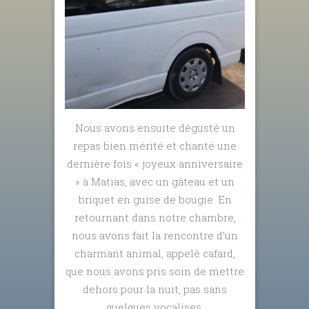
Nous avons ensuite dégusté un
repas bien mérité et chanté une
dernière fois « joyeux anniversaire
» à Matias, avec un gâteau et un
briquet en guise de bougie. En
retournant dans notre chambre,
nous avons fait la rencontre d’un
charmant animal, appelé cafard,
que nous avons pris soin de mettre
dehors pour la nuit, pas sans
quelques vocalises.