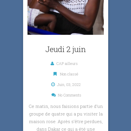
Jeudi 2 juin
CAP ailleurs
Non classé
Juin, 03, 2022
No Comments
Ce matin, nous faisions partie d’un
groupe de quatre qui a pu visiter la
maison rose. Après s’être perdues,
dans Dakar ce qui a été une