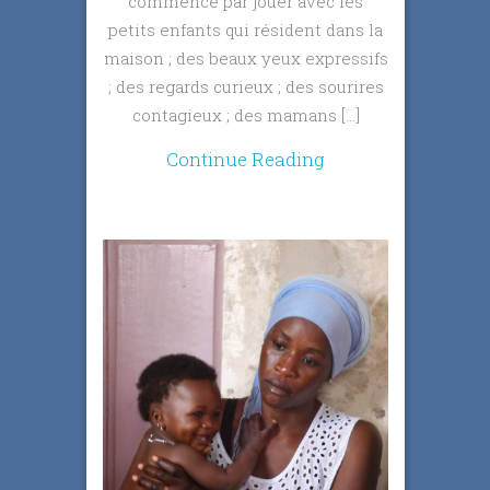
commencé par jouer avec les
petits enfants qui résident dans la
maison ; des beaux yeux expressifs
; des regards curieux ; des sourires
contagieux ; des mamans […]
Continue Reading