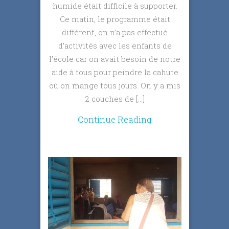
humide était difficile à supporter.
Ce matin, le programme était
différent, on n’a pas effectué
d’activités avec les enfants de
l’école car on avait besoin de notre
aide à tous pour peindre la cahute
où on mange tous jours. On y a mis
2 couches de […]
Continue Reading