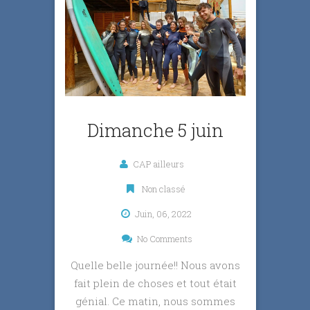
Dimanche 5 juin
CAP ailleurs
Non classé
Juin, 06, 2022
No Comments
Quelle belle journée!! Nous avons
fait plein de choses et tout était
génial. Ce matin, nous sommes