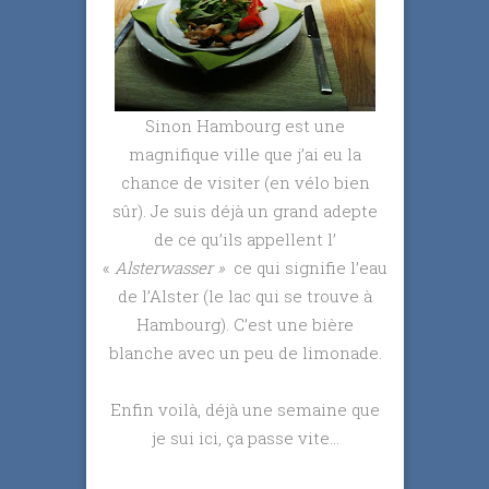
Sinon Hambourg est une
magnifique ville que j’ai eu la
chance de visiter (en vélo bien
sûr). Je suis déjà un grand adepte
de ce qu’ils appellent l’
«
Alsterwasser »
ce qui signifie l’eau
de l’Alster (le lac qui se trouve à
Hambourg). C’est une bière
blanche avec un peu de limonade.
Enfin voilà, déjà une semaine que
je sui ici, ça passe vite…