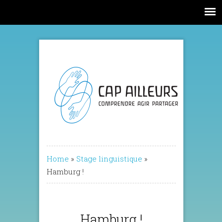
Home
»
Stage linguistique
»
Hamburg !
Hamburg !