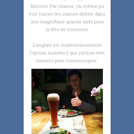
féliciter. Par chance, j’ai même pu
voir toutes les classes défiler dans
une magnifique grande salle pour
la fête de trimestre.
L’anglais est malheureusement
l’option numéro 2 que j’utilise très
souvent pour communiquer…