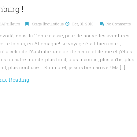
burg !
 CAPailleurs
Stage linguistique
Oct, 31, 2013
No Comments
evoilà, nous, la 11ème classe, pour de nouvelles aventures
cette fois-ci, en Allemagne! Le voyage était bien court,
é à celui de l’Australie: une petite heure et demie et j’étais
ans un autre monde: plus froid, plus inconnu, plus ch’tis, plus
d, plus nordique… Enfin bref, je suis bien arrivé ! Ma […]
nue Reading