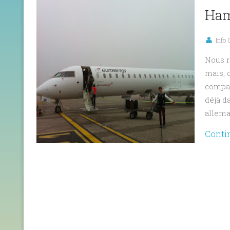
Ham
Info
Nous r
mais, 
compar
déjà d
alleman
Conti