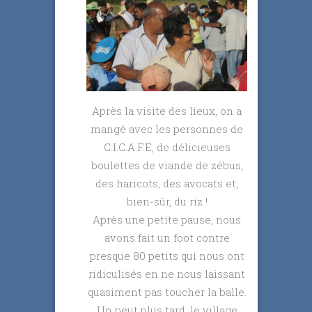
Après la visite des lieux, on a
mangé avec les personnes de
C.I.C.A.F.E, de délicieuses
boulettes de viande de zébus,
des haricots, des avocats et,
bien-sûr, du riz !
Après une petite pause, nous
avons fait un foot contre
presque 80 petits qui nous ont
ridiculisés en ne nous laissant
quasiment pas toucher la balle.
Un peut plus tard, le village