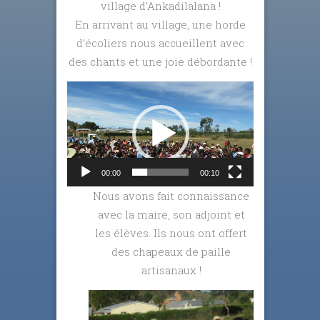
village d’Ankadilalana !
En arrivant au village, une horde
d’écoliers nous accueillent avec
des chants et une joie débordante !
Lecteur
vidéo
00:00
00:10
Nous avons fait connaissance
avec la maire, son adjoint et
les élèves. Ils nous ont offert
des chapeaux de paille
artisanaux !