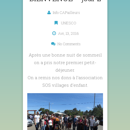
Info CAPailleurs
UNESCO
Avr, 13, 2016
No Comments
Après une bonne nuit de sommeil
on a pris notre premier petit-
déjeuner.
On a remis nos dons à l’association
SOS villages d’enfant.